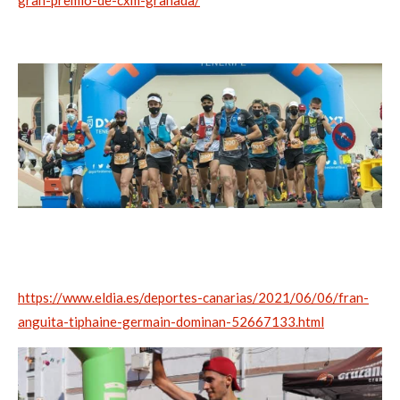
gran-premio-de-cxm-granada/
https://www.eldia.es/deportes-canarias/2021/06/06/fran-
anguita-tiphaine-germain-dominan-52667133.html