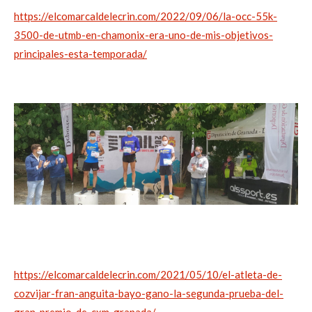
https://elcomarcaldelecrin.com/2022/09/06/la-occ-55k-
3500-de-utmb-en-chamonix-era-uno-de-mis-objetivos-
principales-esta-temporada/
https://elcomarcaldelecrin.com/2021/05/10/el-atleta-de-
cozvijar-fran-anguita-bayo-gano-la-segunda-prueba-del-