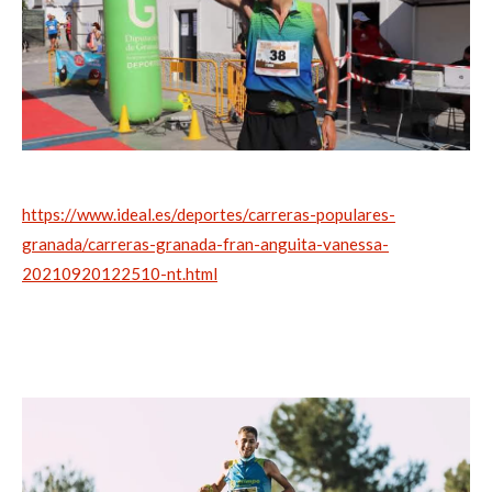
https://www.ideal.es/deportes/carreras-populares-
granada/carreras-granada-fran-anguita-vanessa-
20210920122510-nt.html