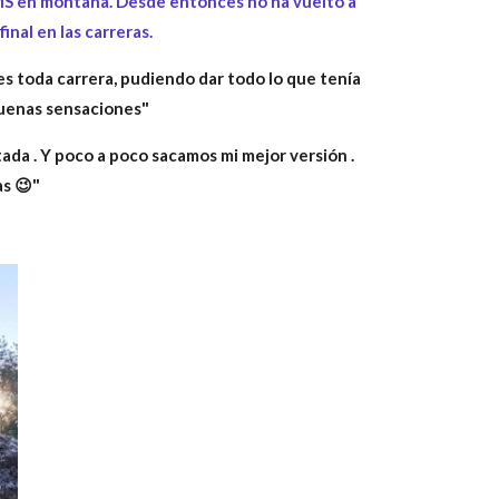
MS en montaña. Desde entonces no ha vuelto a
inal en las carreras.
s toda carrera, p
udiendo dar todo lo que tenía
buenas sensaciones"
tada . Y poco a poco sacamos mi mejor versión .
s 😉"