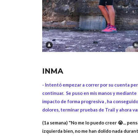
INMA
- Intentó empezar a correr por su cuenta pero 
continuar. Se puso en mis manos y mediante 
impacto de forma progresiva , ha conseguido
dolores, terminar pruebas de Trail y ahora v
(1a semana) "No me lo puedo creer 😭... pensa
izquierda bien, no me han dolido nada duran